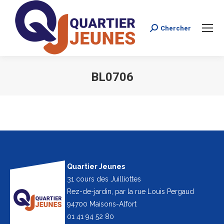
Chercher
Search:
BL0706
Vous êtes ici :
Quartier Jeunes
31 cours des Juilliottes
Rez-de-jardin, par la rue Louis Pergaud
94700 Maisons-Alfort
01 41 94 52 80