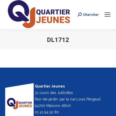
Chercher
Search:
DL1712
Vous êtes ici :
Quartier Jeunes
31 cours des Juilliottes
Rez-de-jardin, par la rue Louis Pergaud
94700 Maisons-Alfort
01 41 94 52 80