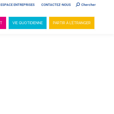
Search:
ESPACE ENTREPRISES
CONTACTEZ-NOUS
Chercher
AT
VIE QUOTIDIENNE
PARTIR À L’ÉTRANGER
AT
VIE QUOTIDIENNE
PARTIR À L’ÉTRANGER