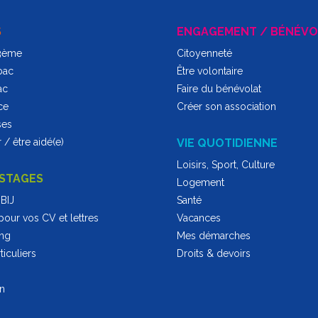
S
ENGAGEMENT / BÉNÉVO
 3ème
Citoyenneté
bac
Être volontaire
ac
Faire du bénévolat
ce
Créer son association
ses
 / être aidé(e)
VIE QUOTIDIENNE
Loisirs, Sport, Culture
 STAGES
Logement
BIJ
Santé
pour vos CV et lettres
Vacances
ing
Mes démarches
iculiers
Droits & devoirs
on