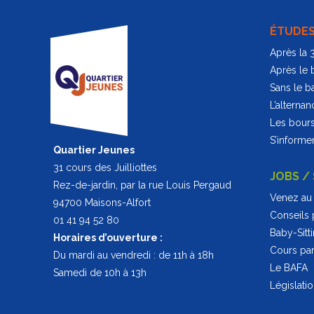
ÉTUDE
Après la
Après le 
Sans le b
L’alternan
Les bour
S’informer
Quartier Jeunes
31 cours des Juilliottes
JOBS /
Rez-de-jardin, par la rue Louis Pergaud
Venez au 
94700 Maisons-Alfort
Conseils 
01 41 94 52 80
Baby-Sitt
Horaires d’ouverture :
Cours part
Du mardi au vendredi : de 11h à 18h
Le BAFA
Samedi de 10h à 13h
Législati