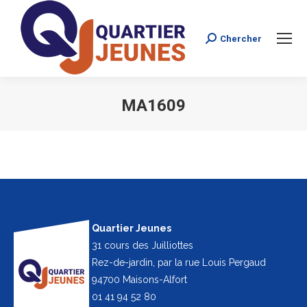
Chercher
Search:
MA1609
Vous êtes ici :
Quartier Jeunes
31 cours des Juilliottes
Rez-de-jardin, par la rue Louis Pergaud
94700 Maisons-Alfort
01 41 94 52 80