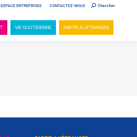
Search:
ESPACE ENTREPRISES
CONTACTEZ-NOUS
Chercher
AT
VIE QUOTIDIENNE
PARTIR À L’ÉTRANGER
AT
VIE QUOTIDIENNE
PARTIR À L’ÉTRANGER