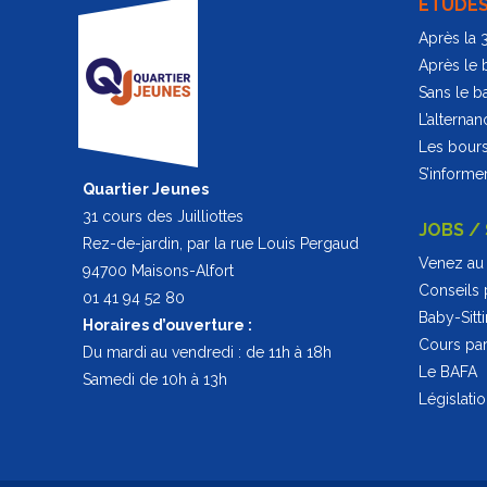
ÉTUDE
Après la
Après le 
Sans le b
L’alternan
Les bour
S’informer
Quartier Jeunes
31 cours des Juilliottes
JOBS /
Rez-de-jardin, par la rue Louis Pergaud
Venez au 
94700 Maisons-Alfort
Conseils 
01 41 94 52 80
Baby-Sitt
Horaires d’ouverture :
Cours part
Du mardi au vendredi : de 11h à 18h
Le BAFA
Samedi de 10h à 13h
Législati