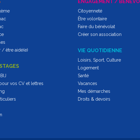
S
ENGAGEMENT / BÉNÉVO
 3ème
Citoyenneté
bac
Être volontaire
ac
Faire du bénévolat
ce
Créer son association
ses
 / être aidé(e)
VIE QUOTIDIENNE
Loisirs, Sport, Culture
 STAGES
Logement
BIJ
Santé
pour vos CV et lettres
Vacances
ing
Mes démarches
iculiers
Droits & devoirs
on