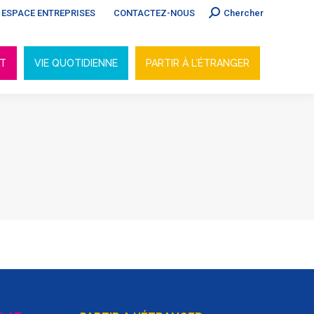
Search:
ESPACE ENTREPRISES
CONTACTEZ-NOUS
Chercher
AT
VIE QUOTIDIENNE
PARTIR À L’ÉTRANGER
AT
VIE QUOTIDIENNE
PARTIR À L’ÉTRANGER