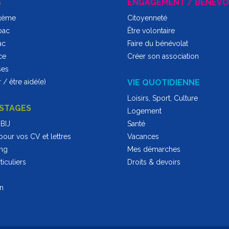
S
ENGAGEMENT / BÉNÉVO
 3ème
Citoyenneté
bac
Être volontaire
ac
Faire du bénévolat
ce
Créer son association
ses
 / être aidé(e)
VIE QUOTIDIENNE
Loisirs, Sport, Culture
 STAGES
Logement
BIJ
Santé
pour vos CV et lettres
Vacances
ing
Mes démarches
iculiers
Droits & devoirs
on