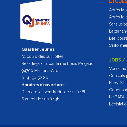
ÉTUDE
Après la
Après le 
Sans le b
L’alternan
Les bour
S’informer
Quartier Jeunes
31 cours des Juilliottes
JOBS /
Rez-de-jardin, par la rue Louis Pergaud
Venez au 
94700 Maisons-Alfort
Conseils 
01 41 94 52 80
Baby-Sitt
Horaires d’ouverture :
Cours part
Du mardi au vendredi : de 11h à 18h
Le BAFA
Samedi de 10h à 13h
Législati