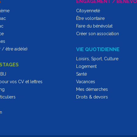
S
ENGAGEMENT / BÉNÉVO
 3ème
Citoyenneté
bac
Être volontaire
ac
Faire du bénévolat
ce
Créer son association
ses
 / être aidé(e)
VIE QUOTIDIENNE
Loisirs, Sport, Culture
 STAGES
Logement
BIJ
Santé
pour vos CV et lettres
Vacances
ing
Mes démarches
iculiers
Droits & devoirs
on