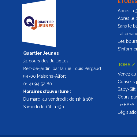
ÉTUDE
Après la
Après le 
Sans le b
L’alternan
Les bour
S’informer
Quartier Jeunes
31 cours des Juilliottes
JOBS /
Rez-de-jardin, par la rue Louis Pergaud
Venez au 
94700 Maisons-Alfort
Conseils 
01 41 94 52 80
Baby-Sitt
Horaires d’ouverture :
Cours part
Du mardi au vendredi : de 11h à 18h
Le BAFA
Samedi de 10h à 13h
Législati