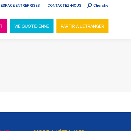
Search:
ESPACE ENTREPRISES
CONTACTEZ-NOUS
Chercher
AT
VIE QUOTIDIENNE
PARTIR À L’ÉTRANGER
AT
VIE QUOTIDIENNE
PARTIR À L’ÉTRANGER