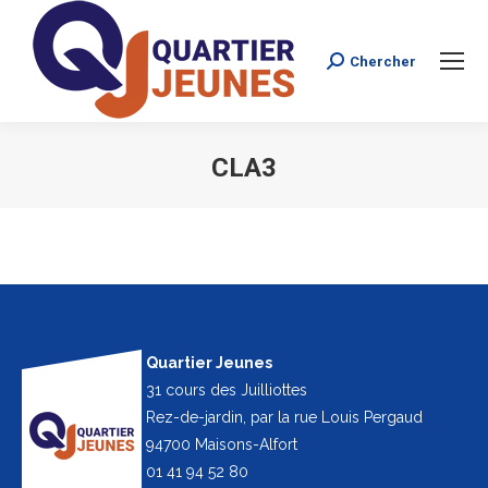
Chercher
Search:
CLA3
Vous êtes ici :
Quartier Jeunes
31 cours des Juilliottes
Rez-de-jardin, par la rue Louis Pergaud
94700 Maisons-Alfort
01 41 94 52 80