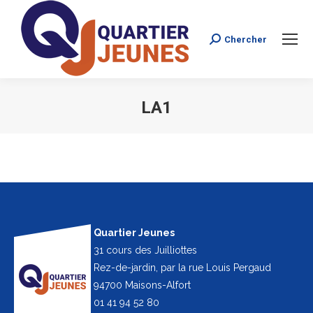
Chercher
Search:
LA1
Vous êtes ici :
Quartier Jeunes
31 cours des Juilliottes
Rez-de-jardin, par la rue Louis Pergaud
94700 Maisons-Alfort
01 41 94 52 80