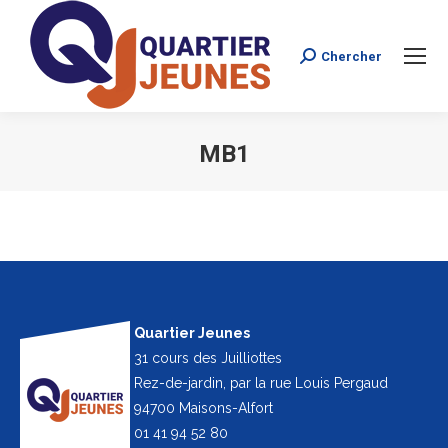
Chercher
Search:
MB1
Vous êtes ici :
Quartier Jeunes
31 cours des Juilliottes
Rez-de-jardin, par la rue Louis Pergaud
94700 Maisons-Alfort
01 41 94 52 80