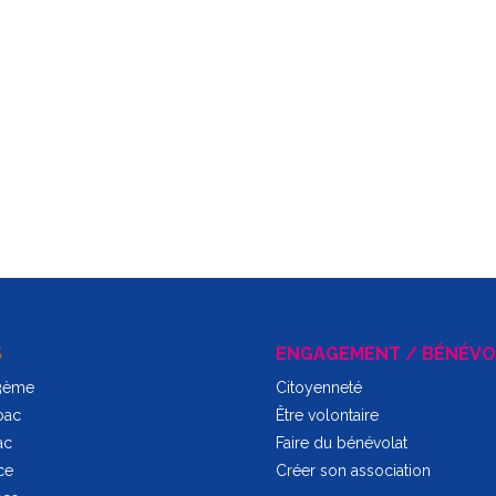
Pour aller plus loin ...
Encore plus de culture...
S
ENGAGEMENT / BÉNÉVO
 3ème
Citoyenneté
bac
Être volontaire
ac
Faire du bénévolat
ce
Créer son association