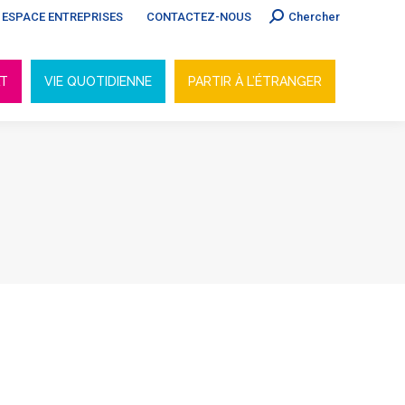
Search:
ESPACE ENTREPRISES
CONTACTEZ-NOUS
Chercher
AT
VIE QUOTIDIENNE
PARTIR À L’ÉTRANGER
AT
VIE QUOTIDIENNE
PARTIR À L’ÉTRANGER