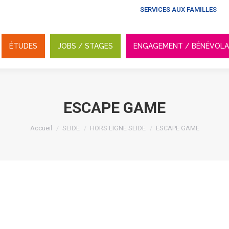
SERVICES AUX FAMILLES
ÉTUDES
JOBS / STAGES
ENGAGEMENT / BÉNÉVOL
ÉTUDES
JOBS / STAGES
ENGAGEMENT / BÉNÉVOL
ESCAPE GAME
Vous êtes ici :
Accueil
SLIDE
HORS LIGNE SLIDE
ESCAPE GAME