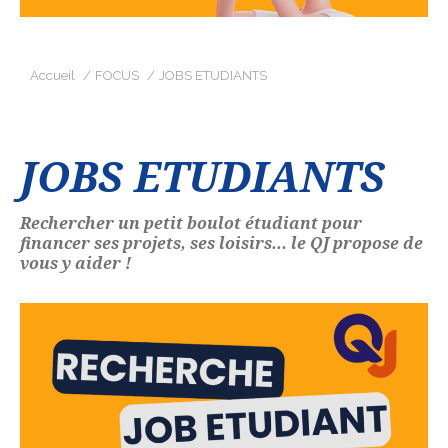
Vous êtes ici :
Accueil
FOCUS
JOBS ETUDIANTS
JOBS ETUDIANTS
Rechercher un petit boulot étudiant pour
financer ses projets, ses loisirs... le QJ propose de
vous y aider !