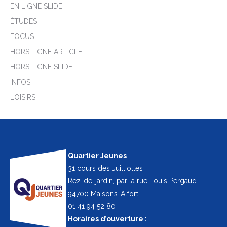
EN LIGNE SLIDE
ÉTUDES
FOCUS
HORS LIGNE ARTICLE
HORS LIGNE SLIDE
INFOS
LOISIRS
Quartier Jeunes
31 cours des Juilliottes
Rez-de-jardin, par la rue Louis Pergaud
94700 Maisons-Alfort
01 41 94 52 80
Horaires d’ouverture :