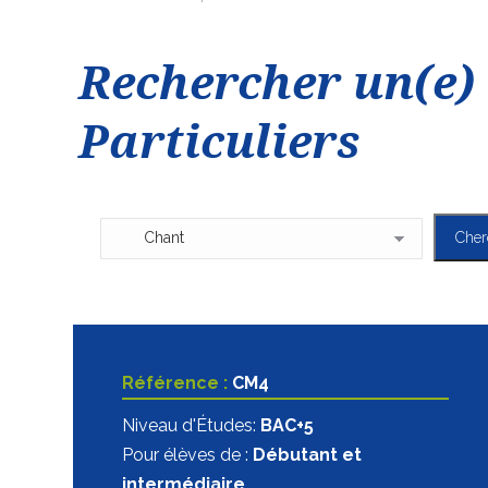
Rechercher un(e) 
Particuliers
Référence :
CM4
Niveau d'Études:
BAC+5
Pour élèves de :
Débutant et
intermédiaire