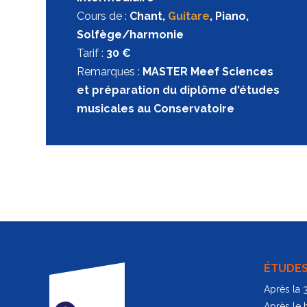
Cours de :
Chant
,
Guitare
,
Piano
,
Solfège/harmonie
Tarif :
30 €
Remarques :
MASTER Meef Sciences
et préparation du diplôme d'études
musicales au Conservatoire
ÉTUDE
Après la
Après le 