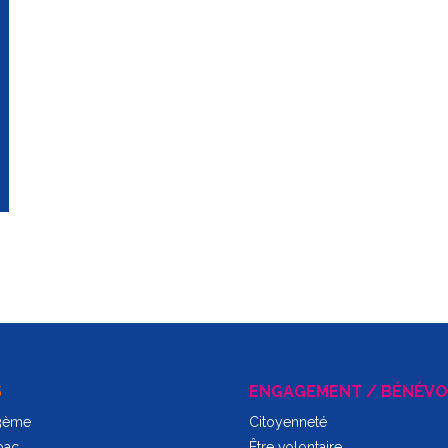
S
ENGAGEMENT / BÉNÉVO
 3ème
Citoyenneté
bac
Être volontaire