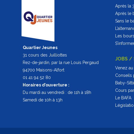
Après la
Après le 
Sans le b
L’alternan
Les bour
S’informer
Quartier Jeunes
31 cours des Juilliottes
JOBS /
Rez-de-jardin, par la rue Louis Pergaud
Venez au 
94700 Maisons-Alfort
Conseils 
01 41 94 52 80
Baby-Sitt
Horaires d’ouverture :
Cours part
Du mardi au vendredi : de 11h à 18h
Le BAFA
Samedi de 10h à 13h
Législati