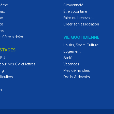
 3ème
Citoyenneté
bac
Être volontaire
ac
Faire du bénévolat
ce
Créer son association
ses
 / être aidé(e)
VIE QUOTIDIENNE
Loisirs, Sport, Culture
 STAGES
Logement
BIJ
Santé
pour vos CV et lettres
Vacances
ing
Mes démarches
iculiers
Droits & devoirs
on